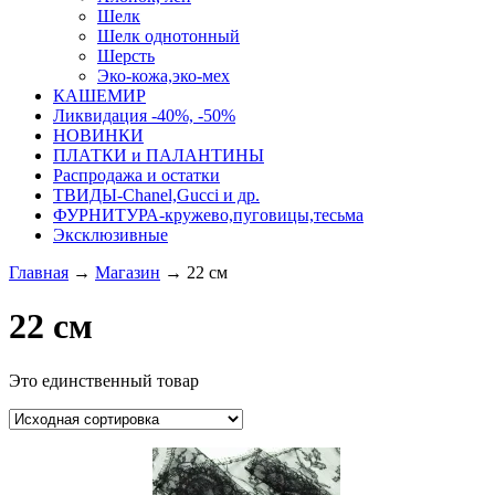
Шелк
Шелк однотонный
Шерсть
Эко-кожа,эко-мех
КАШЕМИР
Ликвидация -40%, -50%
НОВИНКИ
ПЛАТКИ и ПАЛАНТИНЫ
Распродажа и остатки
ТВИДЫ-Сhanel,Gucci и др.
ФУРНИТУРА-кружево,пуговицы,тесьма
Эксклюзивные
Главная
→
Магазин
→
22 cм
22 cм
Это единственный товар