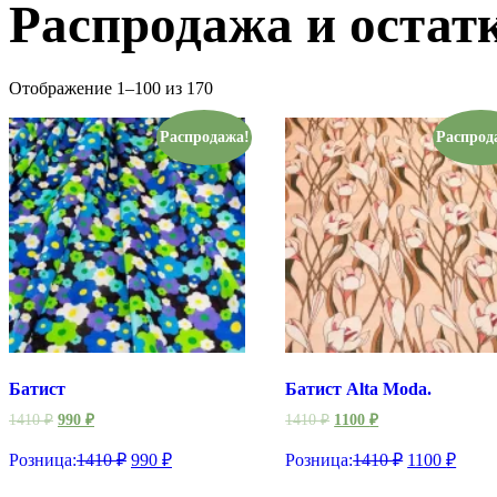
Распродажа и остат
Отображение 1–100 из 170
Распродажа!
Распрод
Батист
Батист Alta Moda.
1410
₽
990
₽
1410
₽
1100
₽
Розница:
1410
₽
990
₽
Розница:
1410
₽
1100
₽