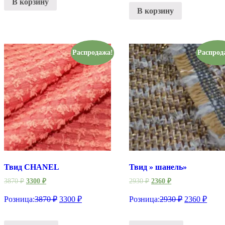
В корзину
В корзину
Распродажа!
Распрод
Твид CHANEL
Твид » шанель»
3870
₽
3300
₽
2930
₽
2360
₽
Розница:
3870
₽
3300
₽
Розница:
2930
₽
2360
₽