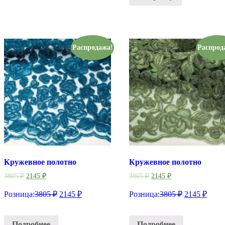
Распродажа!
Распрод
Кружевное полотно
Кружевное полотно
3805
₽
2145
₽
3805
₽
2145
₽
Розница:
3805
₽
2145
₽
Розница:
3805
₽
2145
₽
Подробнее
Подробнее