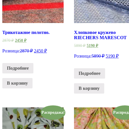
Трикотажное полотно.
Хлопковое кружево
RIECHERS MARESCOT
2870
₽
2450
₽
5890
₽
5190
₽
Розница:
2870
₽
2450
₽
Розница:
5890
₽
5190
₽
Подробнее
Подробнее
В корзину
В корзину
Распродажа!
Распрод