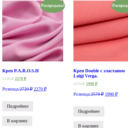
Распродажа!
Распрод
Креп P.A.R.O.S.H
Креп Double с эластаном
Luigi Verga.
2720
₽
2270
₽
2570
₽
1990
₽
Розница:
2720
₽
2270
₽
Розница:
2570
₽
1990
₽
Подробнее
Подробнее
В корзину
В корзину