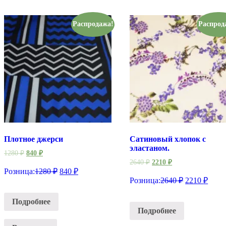
Распродажа!
Распрод
Плотное джерси
Сатиновый хлопок с
эластаном.
1280
₽
840
₽
2640
₽
2210
₽
Розница:
1280
₽
840
₽
Розница:
2640
₽
2210
₽
Подробнее
Подробнее