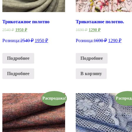
Трикотажное полотно
Трикотажное полотно.
2540
₽
1950
₽
1690
₽
1290
₽
Розница:
2540
₽
1950
₽
Розница:
1690
₽
1290
₽
Подробнее
Подробнее
Подробнее
В корзину
Распродажа!
Распрод