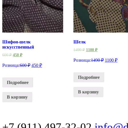
Шифон-шелк
Шелк
искусственный
1490
₽
1100
₽
600
₽
450
₽
Розница:
1490
₽
1100
₽
Розница:
600
₽
450
₽
Подробнее
Подробнее
В корзину
В корзину
+7 (911) 497-32-02
info@d