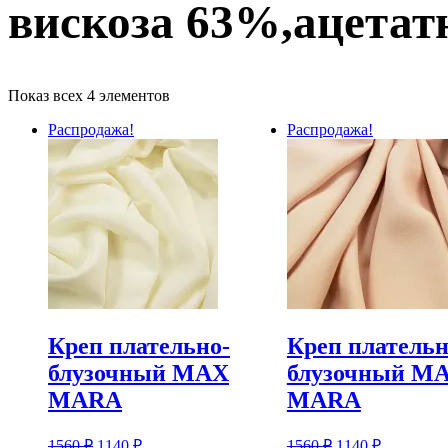
вискоза 63%,ацета
Показ всех 4 элементов
Распродажа!
Распродажа!
Креп плательно-
Креп плательн
блузочный MAX
блузочный M
MARA
MARA
1560
₽
1140
₽
1560
₽
1140
₽