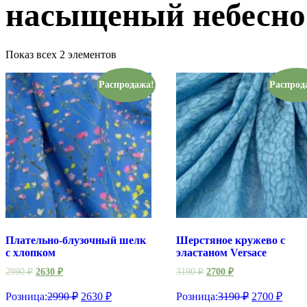
насыщеный небесно
Показ всех 2 элементов
Распродажа!
Распрод
Плательно-блузочный шелк
Шерстяное кружево с
с хлопком
эластаном Versace
2990
₽
2630
₽
3190
₽
2700
₽
Розница:
2990
₽
2630
₽
Розница:
3190
₽
2700
₽