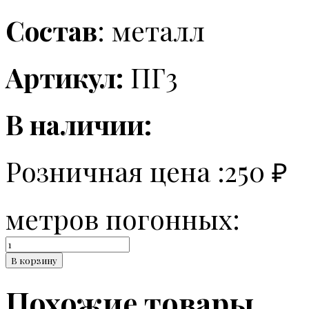
Состав
: металл
Артикул:
ПГ3
В наличии:
Розничная цена :
250
₽
метров погонных:
Количество
Пуговицы
В корзину
Похожие товары