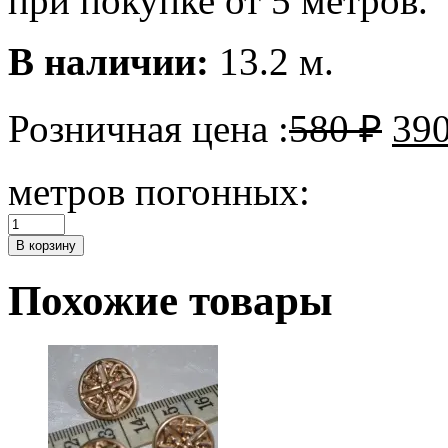
при покупке от 5 метров.
В наличии:
13.2 м.
Розничная цена :
580
₽
39
метров погонных:
Количество
Вышивка
В корзину
на
ленте
Похожие товары
Dolce&Gabbana