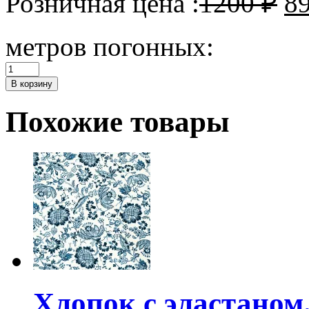
Розничная цена :
1200
₽
8
метров погонных:
Количество
Батист
В корзину
с
добавлением
Похожие товары
шелка.
Хлопок с эластаном