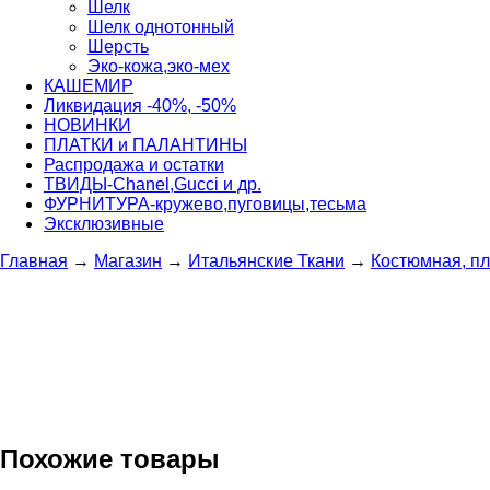
Шелк
Шелк однотонный
Шерсть
Эко-кожа,эко-мех
КАШЕМИР
Ликвидация -40%, -50%
НОВИНКИ
ПЛАТКИ и ПАЛАНТИНЫ
Распродажа и остатки
ТВИДЫ-Сhanel,Gucci и др.
ФУРНИТУРА-кружево,пуговицы,тесьма
Эксклюзивные
Главная
→
Магазин
→
Итальянские Ткани
→
Костюмная, п
Похожие товары