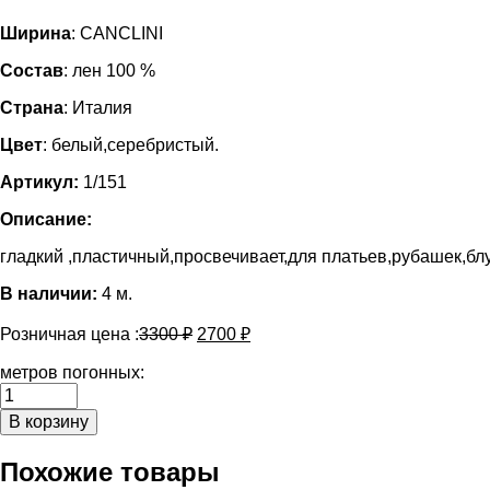
Ширина
: CANCLINI
Состав
: лен 100 %
Страна
: Италия
Цвет
: белый,серебристый.
Артикул:
1/151
Описание:
гладкий ,пластичный,просвечивает,для платьев,рубашек,бл
В наличии:
4 м.
Розничная цена :
3300
₽
2700
₽
метров погонных:
Количество
Плательно-
В корзину
блузочный
лён
Похожие товары
с
серебристым