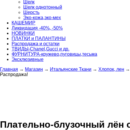
Шелк
Шелк однотонный
Шерсть
Эко-кожа,эко-мех
КАШЕМИР
Ликвидация -40%, -50%
НОВИНКИ
ПЛАТКИ и ПАЛАНТИНЫ
Распродажа и остатки
ТВИДЫ-Сhanel,Gucci и др.
ФУРНИТУРА-кружево,пуговицы,тесьма
Эксклюзивные
Главная
→
Магазин
→
Итальянские Ткани
→
Хлопок, лен
Распродажа!
Плательно-блузочный лён с