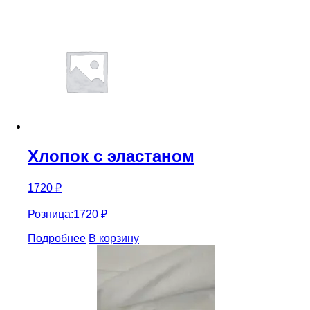
накатом
Canclini
Хлопок с эластаном
1720
₽
Розница:
1720
₽
Подробнее
В корзину