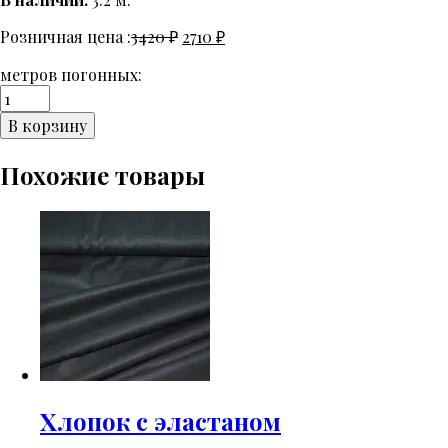
Розничная цена :
3420
₽
2710
₽
метров погонных:
Количество
Вышивка
В корзину
на
хлопке.
Похожие товары
Хлопок с эластаном