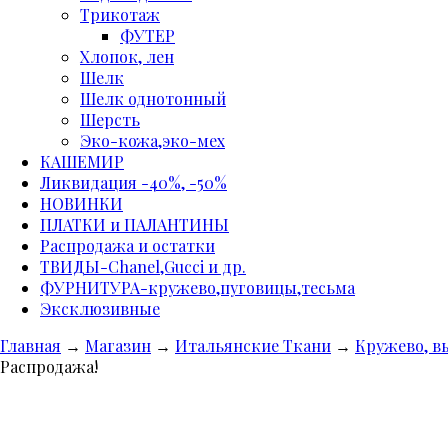
Трикотаж
ФУТЕР
Хлопок, лен
Шелк
Шелк однотонный
Шерсть
Эко-кожа,эко-мех
КАШЕМИР
Ликвидация -40%, -50%
НОВИНКИ
ПЛАТКИ и ПАЛАНТИНЫ
Распродажа и остатки
ТВИДЫ-Сhanel,Gucci и др.
ФУРНИТУРА-кружево,пуговицы,тесьма
Эксклюзивные
Главная
→
Магазин
→
Итальянские Ткани
→
Кружево, 
Распродажа!