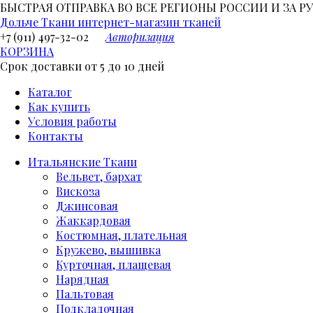
БЫСТРАЯ ОТПРАВКА ВО ВСЕ РЕГИОНЫ РОССИИ И ЗА РУБ
Дольче Ткани
интернет-магазин тканей
+7 (911) 497-32-02
Авторизация
КОРЗИНА
Срок доставки от 5 до 10 дней
Каталог
Как купить
Условия работы
Контакты
Итальянские Ткани
Вельвет, бархат
Вискоза
Джинсовая
Жаккардовая
Костюмная, плательная
Кружево, вышивка
Курточная, плащевая
Нарядная
Пальтовая
Подкладочная