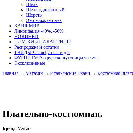
Шелк
Шелк однотонный
Шерсть
Эко-кожа,эко-мех
КАШЕМИР
Ликвидация -40%, -50%
НОВИНКИ
ПЛАТКИ и ПАЛАНТИНЫ
Распродажа и остатки
ТВИДЫ-Сhanel,Gucci и др.
ФУРНИТУРА-кружево,пуговицы,тесьма
Эксклюзивные
Главная
→
Магазин
→
Итальянские Ткани
→
Костюмная, плат
Плательно-костюмная.
Бренд
: Versace