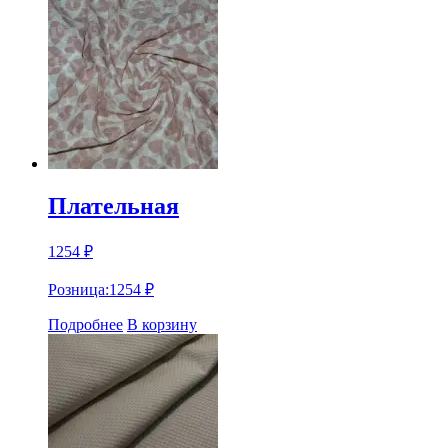
Плательная
1254
₽
Розница:
1254
₽
Подробнее
В корзину