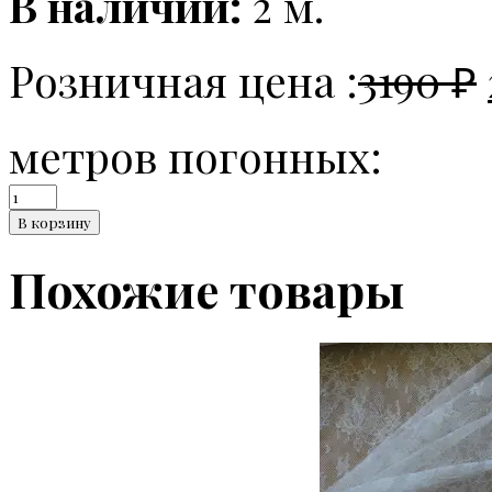
В наличии:
2 м.
Розничная цена :
3190
₽
метров погонных:
Количество
Шерстяное
В корзину
кружево
с
Похожие товары
эластаном
Versace