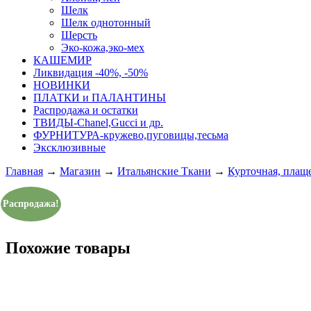
Шелк
Шелк однотонный
Шерсть
Эко-кожа,эко-мех
КАШЕМИР
Ликвидация -40%, -50%
НОВИНКИ
ПЛАТКИ и ПАЛАНТИНЫ
Распродажа и остатки
ТВИДЫ-Сhanel,Gucci и др.
ФУРНИТУРА-кружево,пуговицы,тесьма
Эксклюзивные
Главная
→
Магазин
→
Итальянские Ткани
→
Курточная, плащ
Распродажа!
Похожие товары