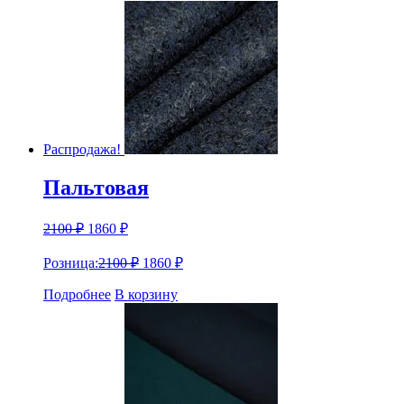
Распродажа!
Пальтовая
2100
₽
1860
₽
Розница:
2100
₽
1860
₽
Подробнее
В корзину