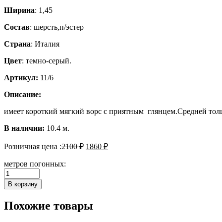
Ширина
: 1,45
Состав
: шерсть,п/эстер
Страна
: Италия
Цвет
: темно-серый.
Артикул:
11/6
Описание:
имеет короткий мягкий ворс с приятным глянцем.Средней тол
В наличии:
10.4 м.
Розничная цена :
2100
₽
1860
₽
метров погонных:
Количество
Пальтовая
В корзину
Похожие товары