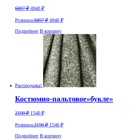
6897
₽
4940
₽
Розница:
6897
₽
4940
₽
Подробнее
В корзину
Распродажа!
Костюмно-пальтовое»букле»
2190
₽
1540
₽
Розница:
2190
₽
1540
₽
Подробнее
В корзину