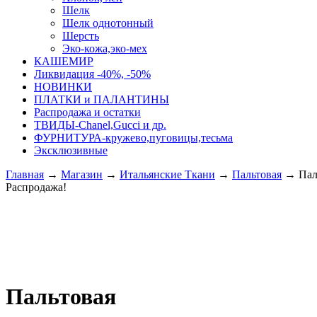
Шелк
Шелк однотонный
Шерсть
Эко-кожа,эко-мех
КАШЕМИР
Ликвидация -40%, -50%
НОВИНКИ
ПЛАТКИ и ПАЛАНТИНЫ
Распродажа и остатки
ТВИДЫ-Сhanel,Gucci и др.
ФУРНИТУРА-кружево,пуговицы,тесьма
Эксклюзивные
Главная
→
Магазин
→
Итальянские Ткани
→
Пальтовая
→
Пал
Распродажа!
Пальтовая