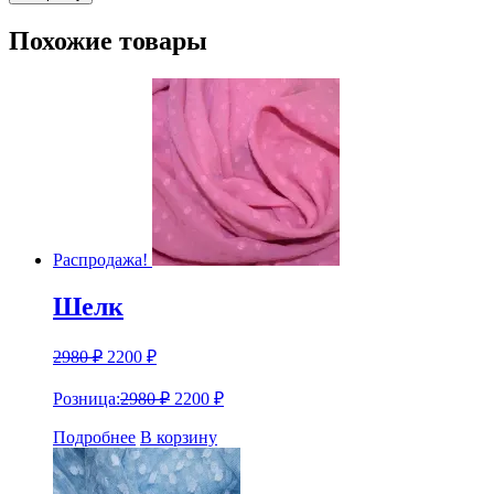
полотно
La
Похожие товары
Perla
Распродажа!
Шелк
2980
₽
2200
₽
Розница:
2980
₽
2200
₽
Подробнее
В корзину