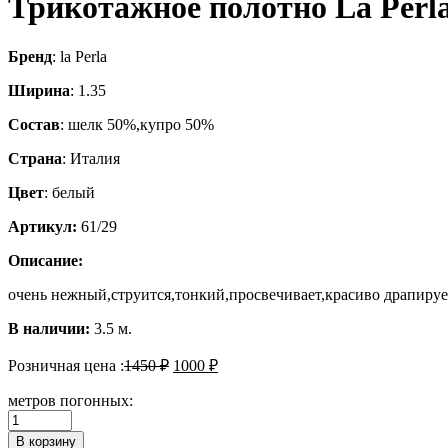
Трикотажное полотно La Perl
Бренд
: la Perla
Ширина
: 1.35
Состав
: шелк 50%,купро 50%
Страна
: Италия
Цвет
: белый
Артикул:
61/29
Описание:
очень нежный,струится,тонкий,просвечивает,красиво драпируетс
В наличии:
3.5 м.
Розничная цена :
1450
₽
1000
₽
метров погонных:
Количество
Трикотажное
В корзину