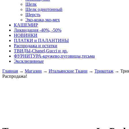
Шелк
Шелк однотонный
Шерсть
Эко-кожа,эко-мех
КАШЕМИР
Ликвидация -40%, -50%
НОВИНКИ
ПЛАТКИ и ПАЛАНТИНЫ
Распродажа и остатки
ТВИДЫ-Сhanel,Gucci и др.
ФУРНИТУРА-кружево,пуговицы,тесьма
Эксклюзивные
Главная
→
Магазин
→
Итальянские Ткани
→
Трикотаж
→
Трик
Распродажа!