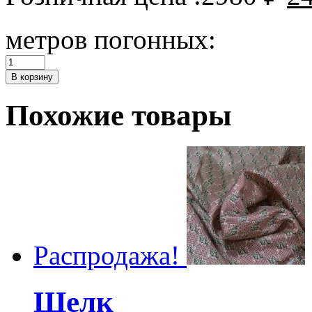
метров погонных:
Количество
Плательно-
В корзину
блузочный
батист
Похожие товары
Pucci
Распродажа!
Шелк