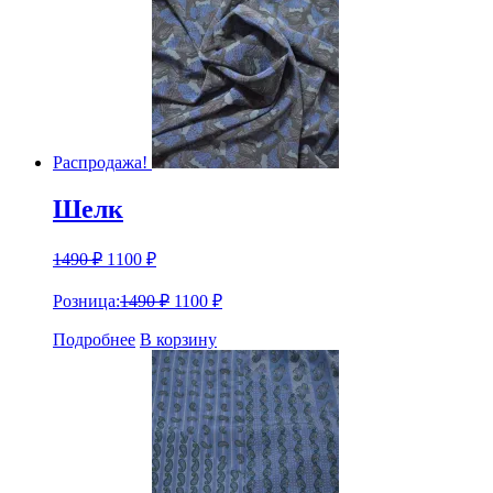
Распродажа!
Шелк
1490
₽
1100
₽
Розница:
1490
₽
1100
₽
Подробнее
В корзину