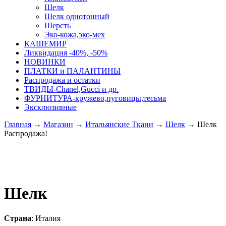
Шелк
Шелк однотонный
Шерсть
Эко-кожа,эко-мех
КАШЕМИР
Ликвидация -40%, -50%
НОВИНКИ
ПЛАТКИ и ПАЛАНТИНЫ
Распродажа и остатки
ТВИДЫ-Сhanel,Gucci и др.
ФУРНИТУРА-кружево,пуговицы,тесьма
Эксклюзивные
Главная
→
Магазин
→
Итальянские Ткани
→
Шелк
→
Шелк
Распродажа!
Шелк
Страна
: Италия