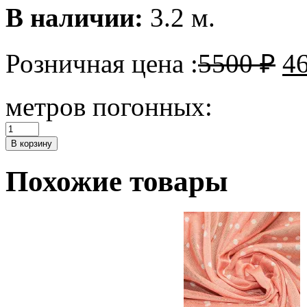
В наличии:
3.2 м.
Розничная цена :
5500
₽
4
метров погонных:
Количество
Трикотажный
В корзину
шерстяной
мех
Похожие товары
тедди
Dolce&Gabbana