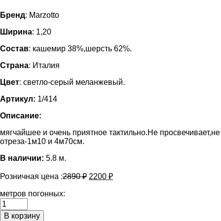
Бренд
: Marzotto
Ширина
: 1,20
Состав
: кашемир 38%,шерсть 62%.
Страна
: Италия
Цвет
: светло-серый меланжевый.
Артикул:
1/414
Описание:
мягчайшее и очень приятное тактильно.Не просвечивает,н
отреза-1м10 и 4м70см.
В наличии:
5.8 м.
Розничная цена :
2890
₽
2200
₽
метров погонных:
Количество
Вязаное
В корзину
полотно