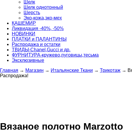
Шелк
Шелк однотонный
Шерсть
Эко-кожа,эко-мех
КАШЕМИР
Ликвидация -40%, -50%
НОВИНКИ
ПЛАТКИ и ПАЛАНТИНЫ
Распродажа и остатки
ТВИДЫ-Сhanel,Gucci и др.
ФУРНИТУРА-кружево,пуговицы,тесьма
Эксклюзивные
Главная
→
Магазин
→
Итальянские Ткани
→
Трикотаж
→
В
Распродажа!
Вязаное полотно Marzotto