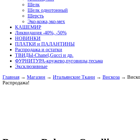
Шелк
Шелк однотонный
Шерсть
Эко-кожа,эко-мех
КАШЕМИР
Ликвидация -40%, -50%
НОВИНКИ
ПЛАТКИ и ПАЛАНТИНЫ
Распродажа и остатки
ТВИДЫ-Сhanel,Gucci и др.
ФУРНИТУРА-кружево,пуговицы,тесьма
Эксклюзивные
Главная
→
Магазин
→
Итальянские Ткани
→
Вискоза
→
Виско
Распродажа!