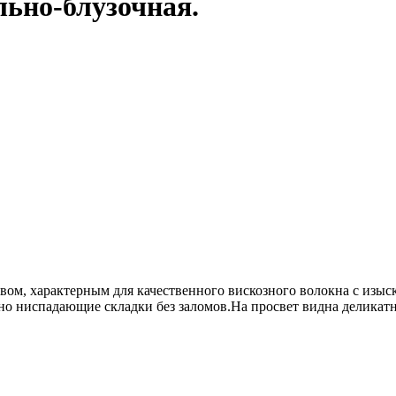
льно-блузочная.
вом, характерным для качественного вискозного волокна с изы
вно ниспадающие складки без заломов.На просвет видна деликат