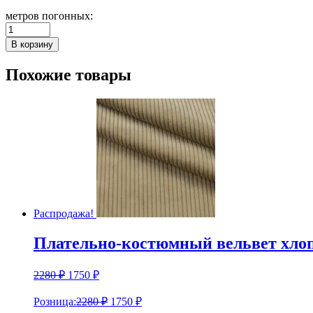
метров погонных:
Количество
Вискоза
В корзину
Roberto
Cavalli
Похожие товары
плательно-
блузочная.
Распродажа!
Плательно-костюмный вельвет х
2280
₽
1750
₽
Розница:
2280
₽
1750
₽