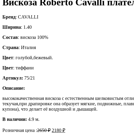
Вискоза Roberto Cavalli плате
Бренд
: CAVALLI
Ширина
: 1.40
Состав
: вискоза 100%
Страна
: Италия
Цвет
: голубой,бежевый.
Цвет
: тиффани
Артикул:
75/21
Описание:
высококачественная вискоза с естественным шелковистым отли
текучая,при драпировке она образует мягкие, подвижные, пла
купона), что делает её воздушной и дышащей.
В наличии:
4.9 м.
Розничная цена :
2650
₽
2180
₽