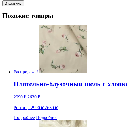
Твид
В корзину
плательно-
костюмный
Похожие товары
HERNO
Распродажа!
Плательно-блузочный шелк с хло
2990
₽
2630
₽
Розница:
2990
₽
2630
₽
Подробнее
Подробнее