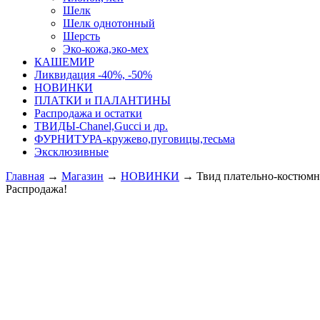
Шелк
Шелк однотонный
Шерсть
Эко-кожа,эко-мех
КАШЕМИР
Ликвидация -40%, -50%
НОВИНКИ
ПЛАТКИ и ПАЛАНТИНЫ
Распродажа и остатки
ТВИДЫ-Сhanel,Gucci и др.
ФУРНИТУРА-кружево,пуговицы,тесьма
Эксклюзивные
Главная
→
Магазин
→
НОВИНКИ
→
Твид плательно-костю
Распродажа!