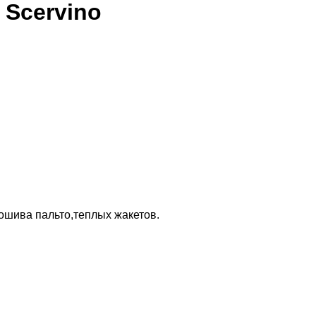
 Scervino
пошива пальто,теплых жакетов.