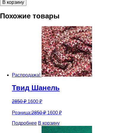
В корзину
шерсть
Ermanno
Похожие товары
Scervino
Распродажа!
Твид Шанель
2850
₽
1600
₽
Розница:
2850
₽
1600
₽
Подробнее
В корзину