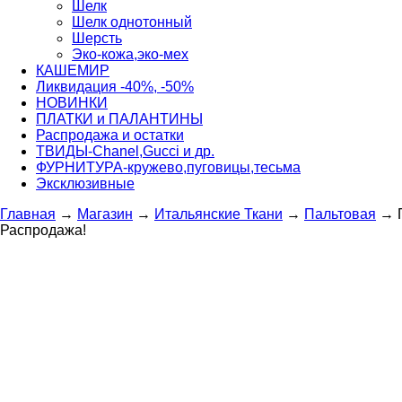
Шелк
Шелк однотонный
Шерсть
Эко-кожа,эко-мех
КАШЕМИР
Ликвидация -40%, -50%
НОВИНКИ
ПЛАТКИ и ПАЛАНТИНЫ
Распродажа и остатки
ТВИДЫ-Сhanel,Gucci и др.
ФУРНИТУРА-кружево,пуговицы,тесьма
Эксклюзивные
Главная
→
Магазин
→
Итальянские Ткани
→
Пальтовая
→
Распродажа!